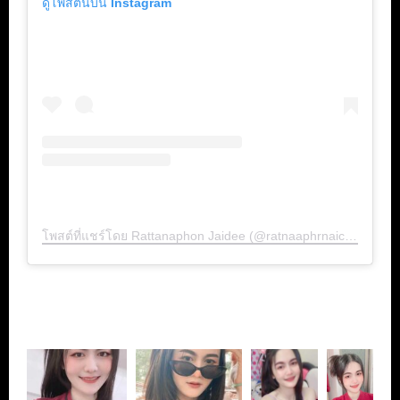
ดูโพสต์นี้บน Instagram
โพสต์ที่แชร์โดย Rattanaphon Jaidee (@ratnaaphrnaicchdii9)