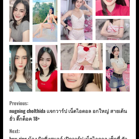
C
Previous:
o
nugning cholthida แจกวาร์ป เน็ตไอดอล อกใหญ่ สายเต้น
ยั่ว ติ๊กต็อค 18+
n
Next:
bew zing น้อง บิวซิ่งสมอล์ เปิดวาร์ป เน็ตไอดอล เซ็กซี่ ตัว