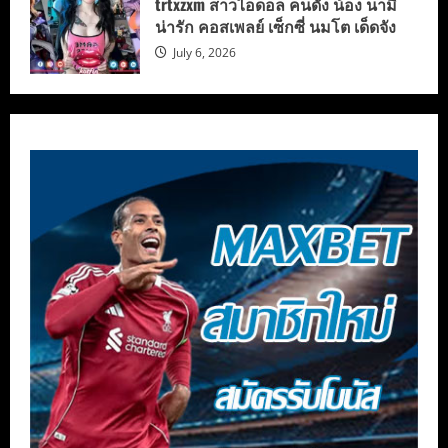
trtxzxm สาวไอดอล คนดัง น้อง นามิ
น่ารัก คอสเพลย์ เซ็กซี่ นมโต เด็ดจัง
July 6, 2026