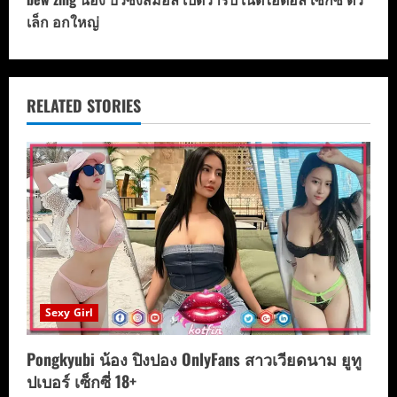
t
เล็ก อกใหญ่
i
n
u
RELATED STORIES
e
R
e
a
d
Sexy Girl
i
Pongkyubi น้อง ปิงปอง OnlyFans สาวเวียดนาม ยูทู
n
ปเบอร์ เซ็กซี่ 18+