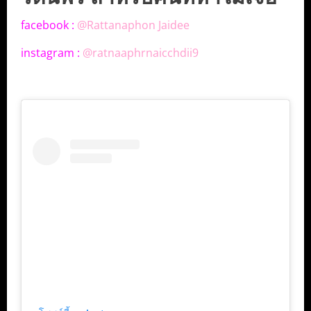
facebook :
@Rattanaphon Jaidee
instagram :
@ratnaaphrnaicchdii9