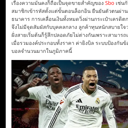
เรื่องความมั่นคงก็ถือเป็นจุดขายสำคัญของ
Sbo
เช่นก
สมาชิกเข้ารหัสตั้งแต่ขั้นตอนล็อกอิน ยืนยันตัวตนผ่า
ธนาคาร การเคลื่อนเงินทั้งหมดวิ่งผ่านกระเป๋าเครดิต
จึงไม่มีจุดสัมผัสกับบุคคลกลาง ลูกค้าทุนหนักสบายใ
ฝั่งสายเริ่มต้นก็รู้สึกปลอดภัยไม่ต่างกันเพราะสาม
เมื่อรวมองค์ประกอบทั้งราคา ค่ายิงบิล ระบบป้องกันข้
บอลจำนวนมากในภูมิภาคนี้