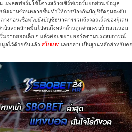
ัน แพลตฟอร์มใช้โครงสร้างเซิร์ฟเวอร์แยกส่วน ข้อมูล
นรหัสผ่านซ้อนหลายชั้น ทำให้การป้องกันบัญชีรัดกุมระดับ
กลางก่อนเชื่อมไปยังบัญชีธนาคารรวมถึงวอลเล็ตของผู้เล่น
จว่าบิลละหลักหมื่นไปจนถึงหลักล้านถูกจ่ายครบถ้วนแน่นอน
ารถเริ่มจากยอดเล็ก ๆ แล้วค่อยขยายพอร์ตตามประสบการณ์
อมูลไว้ด้วยกันแล้ว
สโบเบท
เลยกลายเป็นฐานหลักสำหรับค