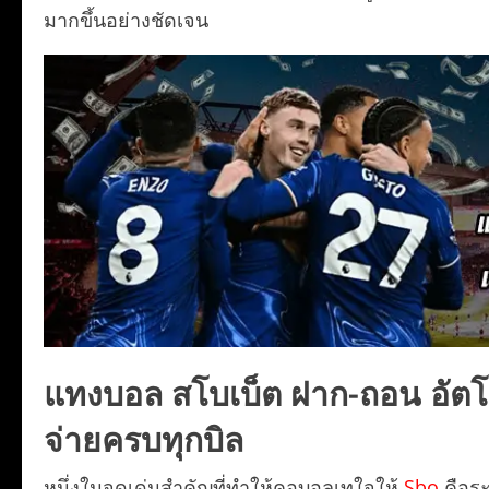
มากขึ้นอย่างชัดเจน
แทงบอล สโบเบ็ต ฝาก-ถอน อัตโนมั
จ่ายครบทุกบิล
หนึ่งในจุดเด่นสำคัญที่ทำให้คอบอลเทใจให้
Sbo
คือระ