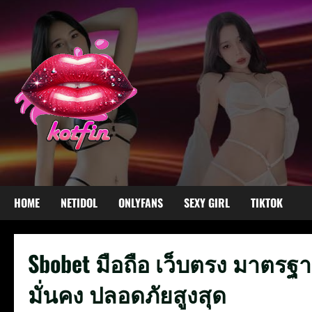
Skip
to
content
HOME
NETIDOL
ONLYFANS
SEXY GIRL
TIKTOK
Sbobet มือถือ เว็บตรง มาตรฐา
มั่นคง ปลอดภัยสูงสุด