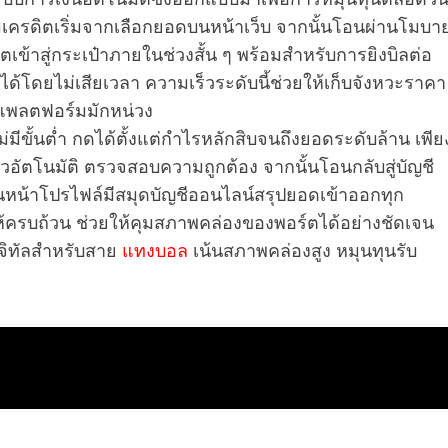
มเครดิตเริ่มจากเลือกยอดบนหน้าเว็บ จากนั้นโอนผ่านโมบา
้าสู่กระเป๋าภายในช่วงสั้น ๆ พร้อมสำหรับการยิงบิลต่อ
อได้โดยไม่เสียเวลา ความเร็วระดับนี้ช่วยให้เก็บจังหวะราคา
ยแพลตฟอร์มมักหน่วง
 ไม่มีขั้นต่ำ กดได้ตั้งแต่กำไรหลักสิบจนถึงยอดระดับล้าน เพีย
ิวอัตโนมัติ ตรวจสอบความถูกต้อง จากนั้นโอนกลับสู่บัญชี
นหน้าโปรไฟล์มีสมุดบัญชีออนไลน์สรุปยอดเข้าออกทุก
ครบถ้วน ช่วยให้คุมสภาพคล่องของพอร์ตได้อย่างชัดเจน
ิจิทัลสำหรับสาย
แทงบอล
เน้นสภาพคล่องสูง หมุนทุนรับ