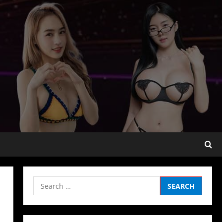
Search
for: