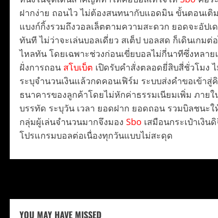
ฝากง่าย ถอนไว ไม่ต้องสนทนากับแอดมิน ขั้นตอนเติ
แบงก์กิ้งรวมถึงวอลเล็ตตามความสะดวก ยอดจะอัปเดตเข
ทันที ไม่ว่าจะเล่นบอลเดี่ยว สเต็ป บอลสด ก็เดินเกมต่
ไหลทัน โดยเฉพาะช่วงก่อนเขี่ยบอลไม่กี่นาทีซึ่งหลา
ฝั่งการถอน
สโบเบ็ต
เปิดรับคำสั่งตลอดยี่สิบสี่ชั่วโมง
ระบุจำนวนเงินแล้วกดคอนเฟิร์ม ระบบส่งคำขอเข้าสู่ค
ธนาคารของลูกค้าโดยไม่หักค่าธรรมเนียมเพิ่ม ภายใ
บรรทัด ระบุวัน เวลา ยอดฝาก ยอดถอน รวมบิลชนะให้
กลุ่มผู้เล่นจำนวนมากจึงมอง
Sbo
เสมือนกระเป๋าเงินด
โปรแกรมบอลต่อเนื่องทุกวันแบบไม่สะดุด
YOU MAY HAVE MISSED