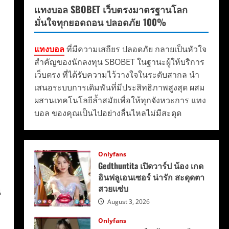
แทงบอล SBOBET เว็บตรงมาตรฐานโลก
มั่นใจทุกยอดถอน ปลอดภัย 100%
แทงบอล
ที่มีความเสถียร ปลอดภัย กลายเป็นหัวใจ
สำคัญของนักลงทุน SBOBET ในฐานะผู้ให้บริการ
เว็บตรง ที่ได้รับความไว้วางใจในระดับสากล นำ
เสนอระบบการเดิมพันที่มีประสิทธิภาพสูงสุด ผสม
ผสานเทคโนโลยีล้ำสมัยเพื่อให้ทุกจังหวะการ แทง
บอล ของคุณเป็นไปอย่างลื่นไหลไม่มีสะดุด
Onlyfans
Gedthuntita เปิดวาร์ป น้อง เกด
อินฟลูเอนเซอร์ น่ารัก สะดุดตา
สวยแซ่บ
น
August 3, 2026
Onlyfans