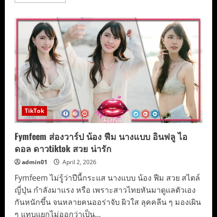
more
about
mammot2040
เปิด
วาร์
ป
น้อง
แมม
มอส
ดาว
ติ๊ก
ต๊อก
ทวิต
ตัว
เล็ก
แอบ
แซ่บ
TikTok
Fymfeem ส่องวาร์ป น้อง ฟีม นางแบบ อินฟลู ไอ
ดอล ดาวtiktok สวย น่ารัก
admin01
April 2, 2026
Fymfeem ไม่รู้ว่าปีนี้กระแส นางแบบ น้อง ฟีม สวย สไตล์
ญี่ปุ่น กำลังมาแรง หรือ เพราะสาวไทยหันมาดูแลตัวเอง
กันหนักขึ้น จนหลายคนออร่าจับ ผิวใส ลุคคลีน ๆ มองเผิน
ๆ แทบแยกไม่ออกว่าเป็น...