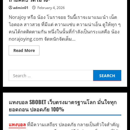
admin01
February 4, 2026
Norajoy หรือ น้อง โนราจอย วันนี้เราจะมาแนะนำ เน็ต
ไอดอล สาวสวย ที่มีแต่ ความแซ่บ ความน่าเอ็น ดูให้ทุก ๆ
คนได้กดติดตามกัน หนึ่งในนั้นที่กำลังเป็นกระแสคือ น้อง
norajoying.com จัดหนักจัดเต็ม...
Read
Read More
more
about
Norajoy
ส่อง
วาร์
Search
ป
น้อง
for:
โน
รา
จอย
ไอ
ดอล
แทงบอล SBOBET เว็บตรงมาตรฐานโลก มั่นใจทุก
OnlyFans
ถ่าย
ยอดถอน ปลอดภัย 100%
คลิป
วิดีโอ
18+
แทงบอล
ที่มีความเสถียร ปลอดภัย กลายเป็นหัวใจสำคัญ