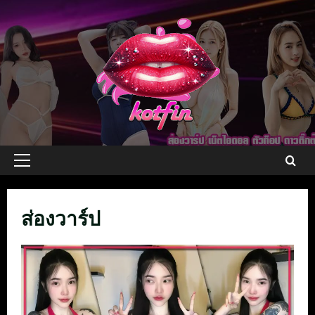
Skip
to
content
Primary
Menu
ส่องวาร์ป