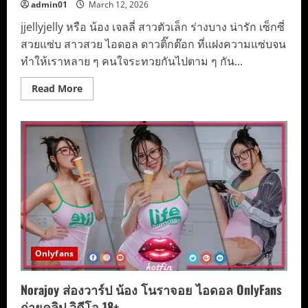
admin01
March 12, 2026
jjellyjelly หรือ น้อง เจลลี่ สาวตัวเล็ก ร่างบาง น่ารัก เซ็กซี่
สวยแซ่บ สาวสวย ไอดอล ดาวติ๊กต๊อก ที่แฝงความแซ่บจน
ทำให้เราหลาย ๆ คนใจระทวยกันไปตาม ๆ กัน...
Read
Read More
more
about
jjellyjelly
ส่อง
วาร์
ป
น้อง
เจ
ลลี่
สาว
สวย
เน็ต
ไอ
ดอล
ดาวtiktok
สวย
เซ็กซี่
Onlyfans
Norajoy ส่องวาร์ป น้อง โนราจอย ไอดอล OnlyFans
ถ่ายคลิป วิดีโอ 18+