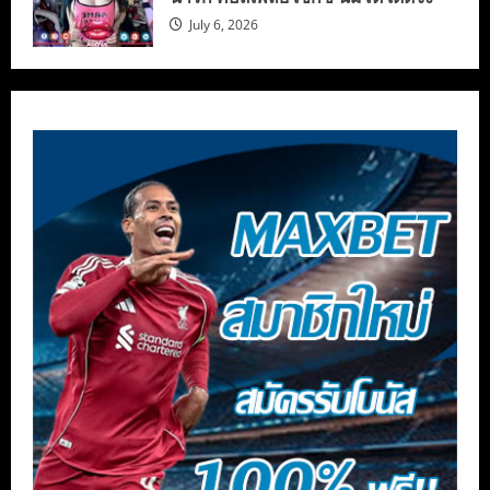
July 6, 2026