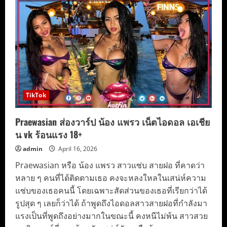
น้อง
เฟิร์น
จุ๊บ
พริต
ตี้
เซ็กซี่
คอน
เทนต์
กระแส
แรง
โซ
เชีย
ล
TikTok
Praewasian ส่องวาร์ป น้อง แพรว เน็ตไอดอล เอเชีย
น vk ร้อนแรง 18+
admin
April 16, 2026
Praewasian หรือ น้อง แพรว สาวแซ่บ สายฝอ ที่คาดว่า
หลาย ๆ คนที่ได้ติดตามเธอ คงจะหลงใหลในเสน่ห์ความ
แซ่บของเธอคนนี้ โดยเฉพาะสัดส่วนของเธอที่เรียกว่าได้
รูปสุด ๆ เลยก็ว่าได้ ถ้าพูดถึงไอดอลสาวสายฝอที่กำลังมา
แรงเป็นที่พูดถึงอย่างมากในขณะนี้ คงหนีไม่พ้น สาวสวย