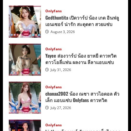
Onlyfans
Gedthuntita เปิดวาร์ป น้อง เกด อินฟลู
เอนเซอร์ น่ารัก สะดุดตา สวยแซ่บ
August 3, 2026
Onlyfans
Yayee ส่องวาร์ป น้อง ยาหยี ดาวทวิต
ดาวโอลี่แฟน ผลงาน ลีลาแอบแซ่บ
July 31, 2026
Onlyfans
chanaa2002 น้อง ณชา สาวไอดอล ตัว
เล็ก แอบแซ่บ Onlyfans ดาวทวิต
July 27, 2026
Onlyfans