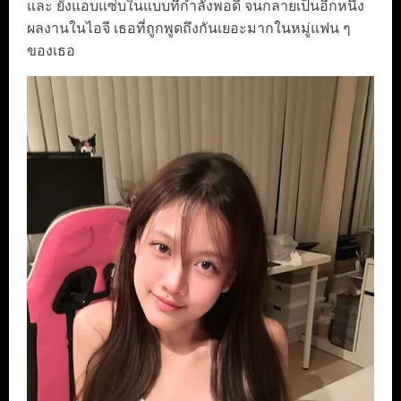
และ ยังแอบแซ่บในแบบที่กำลังพอดี จนกลายเป็นอีกหนึ่ง
ผลงานในไอจี เธอที่ถูกพูดถึงกันเยอะมากในหมู่แฟน ๆ
ของเธอ