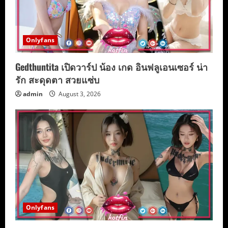
Onlyfans
Gedthuntita เปิดวาร์ป น้อง เกด อินฟลูเอนเซอร์ น่า
รัก สะดุดตา สวยแซ่บ
admin
August 3, 2026
Onlyfans