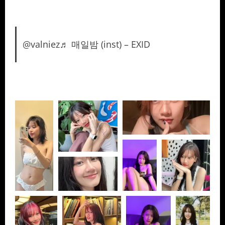
@valniez
♬ 매일밤 (inst) – EXID