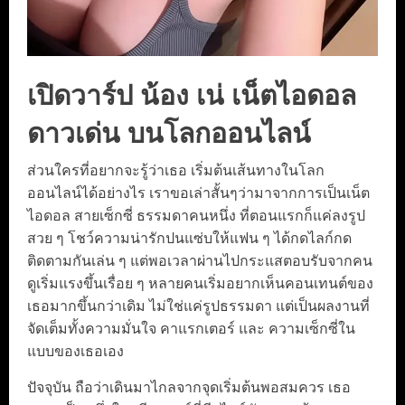
เปิดวาร์ป น้อง เน่ เน็ตไอดอล
ดาวเด่น บนโลกออนไลน์
ส่วนใครที่อยากจะรู้ว่าเธอ เริ่มต้นเส้นทางในโลก
ออนไลน์ได้อย่างไร เราขอเล่าสั้นๆว่ามาจากการเป็นเน็ต
ไอดอล สายเซ็กซี่ ธรรมดาคนหนึ่ง ที่ตอนแรกก็แค่ลงรูป
สวย ๆ โชว์ความน่ารักปนแซ่บให้แฟน ๆ ได้กดไลก์กด
ติดตามกันเล่น ๆ แต่พอเวลาผ่านไปกระแสตอบรับจากคน
ดูเริ่มแรงขึ้นเรื่อย ๆ หลายคนเริ่มอยากเห็นคอนเทนต์ของ
เธอมากขึ้นกว่าเดิม ไม่ใช่แค่รูปธรรมดา แต่เป็นผลงานที่
จัดเต็มทั้งความมั่นใจ คาแรกเตอร์ และ ความเซ็กซี่ใน
แบบของเธอเอง
ปัจจุบัน ถือว่าเดินมาไกลจากจุดเริ่มต้นพอสมควร เธอ