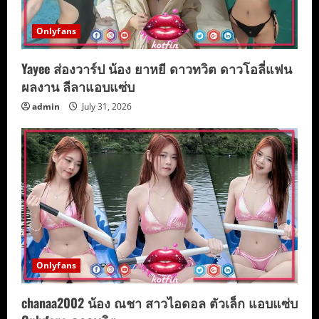
Onlyfans
Yayee ส่องวาร์ป น้อง ยาหยี ดาวทวิต ดาวโอลี่แฟน
ผลงาน ลีลาแอบแซ่บ
admin
July 31, 2026
Onlyfans
chanaa2002 น้อง ณชา สาวไอดอล ตัวเล็ก แอบแซ่บ