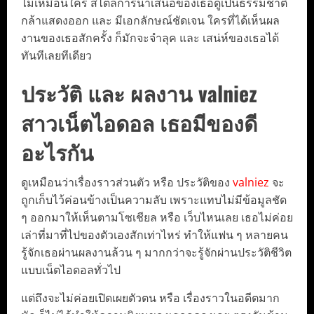
ไม่เหมือนใคร สไตล์การนำเสนอของเธอดูเป็นธรรมชาติ
กล้าแสดงออก และ มีเอกลักษณ์ชัดเจน ใครที่ได้เห็นผล
งานของเธอสักครั้ง ก็มักจะจำลุค และ เสน่ห์ของเธอได้
ทันทีเลยทีเดียว
ประวัติ และ ผลงาน valniez
สาวเน็ตไอดอล เธอมีของดี
อะไรกัน
ดูเหมือนว่าเรื่องราวส่วนตัว หรือ ประวัติของ
valniez
จะ
ถูกเก็บไว้ค่อนข้างเป็นความลับ เพราะแทบไม่มีข้อมูลชัด
ๆ ออกมาให้เห็นตามโซเชียล หรือ เว็บไหนเลย เธอไม่ค่อย
เล่าที่มาที่ไปของตัวเองสักเท่าไหร่ ทำให้แฟน ๆ หลายคน
รู้จักเธอผ่านผลงานล้วน ๆ มากกว่าจะรู้จักผ่านประวัติชีวิต
แบบเน็ตไอดอลทั่วไป
แต่ถึงจะไม่ค่อยเปิดเผยตัวตน หรือ เรื่องราวในอดีตมาก