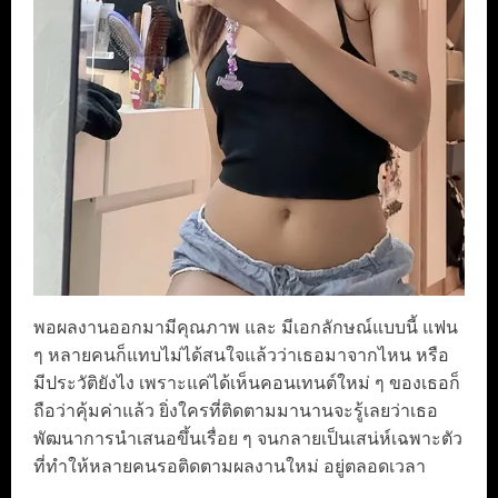
พอผลงานออกมามีคุณภาพ และ มีเอกลักษณ์แบบนี้ แฟน
ๆ หลายคนก็แทบไม่ได้สนใจแล้วว่าเธอมาจากไหน หรือ
มีประวัติยังไง เพราะแค่ได้เห็นคอนเทนต์ใหม่ ๆ ของเธอก็
ถือว่าคุ้มค่าแล้ว ยิ่งใครที่ติดตามมานานจะรู้เลยว่าเธอ
พัฒนาการนำเสนอขึ้นเรื่อย ๆ จนกลายเป็นเสน่ห์เฉพาะตัว
ที่ทำให้หลายคนรอติดตามผลงานใหม่ อยู่ตลอดเวลา