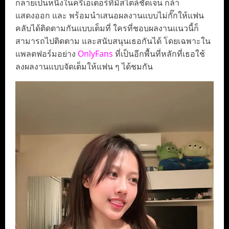
กลายเป็นหนึ่งในครีเอเตอร์ที่มีสไตล์ชัดเจน กล้า
แสดงออก และ พร้อมนำเสนอผลงานแบบไม่กั๊กให้แฟน
คลับได้ติดตามกันแบบเต็มที่ ใครที่ชอบผลงานแนวนี้ก็
สามารถไปติดตาม และสนับสนุนเธอกันได้ โดยเฉพาะใน
แพลตฟอร์มอย่าง
OnlyFans
ที่เป็นอีกพื้นที่หลักที่เธอใช้
ลงผลงานแบบจัดเต็มให้แฟน ๆ ได้ชมกัน