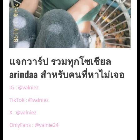
แจกวาร์ป รวมทุกโซเชียล
arindaa สำหรับคนที่หาไม่เจอ
IG : @valniez
TikTok : @valniez
X : @valniez
OnlyFans : @valnie24