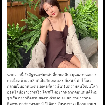
นอกจากนี้ ยังมีฐานแฟนคลับที่คอยสนับสนุนผลงานอย่าง
ต่อเนื่อง ด้วยบุคลิกที่เป็นกันเอง และ มีเสน่ห์ ทำให้เธอ
กลายเป็นอีกหนึ่งครีเอเตอร์สาวที่ได้รับความสนใจบนโลก
ออนไลน์อย่างรวดเร็ว ใครที่ไม่อยากพลาดคอนเทนต์ใหม่
ๆ หรือ อยากติดตามผลงานล่าสุดของเธอ สามารถกด
ติดตามทุกช่องทางเอาไว้ได้เลย รับรองว่าจะมีภาพสวย ๆ